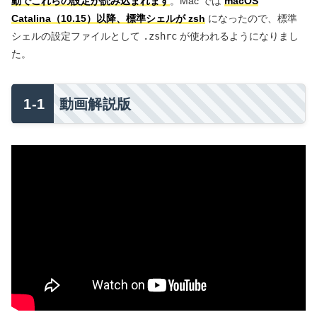
動でこれらの設定が読み込まれます
。Mac では
macOS
Catalina（10.15）以降、標準シェルが zsh
になったので、標準
シェルの設定ファイルとして
.zshrc
が使われるようになりまし
た。
動画解説版