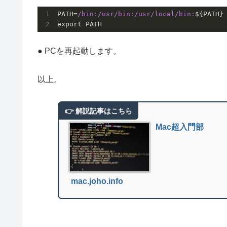
PATH=
/bin:/usr
/bin:/usr
/local/bin
:
${PATH}

● PCを再起動します。
以上。
Mac超入門部
mac.joho.info