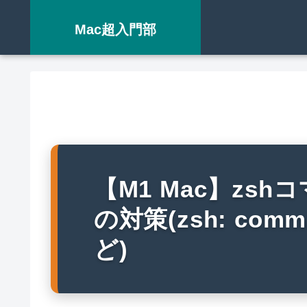
Mac超入門部
【M1 Mac】zs
の対策(zsh: comman
ど)