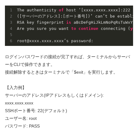
The authenticity 
of
 host ‘[xxxx.xxxx.xxxx]:
222
([サーバーのアドレス]:[ポート番号])’ can’t be establish
RSA key fingerprint 
is
 aBcDeFgHiJkLmNoPqRsTuWxYz.

Are you sure you want 
to
continue
 connecting (
yes
root@xxxx.xxxx.xxxx’s password:
ログインパスワードの接続が完了すれば、ターミナルからサーバ
ーをCLIで操作できます。
接続解除するときはターミナルで「$exit」を実行します。
【入力例】
サーバーのアドレス(IPアドレスもしくはドメイン):
xxxx.xxxx.xxxx
SSHポート番号: 22(デフォルト)
ユーザー名: root
パスワード: PASS