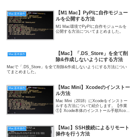
ん。」エラーが表示される場合の対策に
ついて紹介します。「エラーが発生しま
した。項目を読み込めません。」と表示
【M1 Mac】PyPIに自作モジュー
Mac基本操作
された場合、「すべての...
ルを公開する方法
M1 Mac環境でPyPIに自作モジュールを
公開する方法についてまとめました。
【Mac】「.DS_Store」を全て削
Mac基本操作
除&作成しないようにする方法
Macで「.DS_Store」を全て削除&作成しないようにする方法につい
てまとめました。
【Mac Mini】Xcodeのインストー
Mac基本操作
ル方法
Mac Mini（2018）にXcodeをインストー
ルする方法について紹介します。【作業
①】Xcode本体のインストール手順Xcode
は「Mac App Store」から無料で入手可能
です。 ① 「Mac App Store」にアクセ
スしま...
【Mac】SSH接続によるリモート
Mac基本操作
操作を行う方法