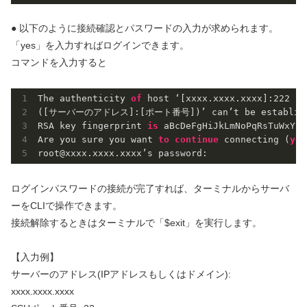
● 以下のように接続確認とパスワードの入力が求められます。
「yes」を入力すればログインできます。
コマンドを入力すると
The authenticity 
of
 host ‘[xxxx.xxxx.xxxx]:
222
([サーバーのアドレス]:[ポート番号])’ can’t be establish
RSA key fingerprint 
is
 aBcDeFgHiJkLmNoPqRsTuWxYz.

Are you sure you want 
to
continue
 connecting (
yes
root@xxxx.xxxx.xxxx’s password:
ログインパスワードの接続が完了すれば、ターミナルからサーバ
ーをCLIで操作できます。
接続解除するときはターミナルで「$exit」を実行します。
【入力例】
サーバーのアドレス(IPアドレスもしくはドメイン):
xxxx.xxxx.xxxx