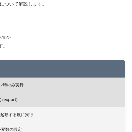
」の違いについて解説します。
/h2>
です。
ン時のみ実行
export)
を起動する度に実行
い変数の設定