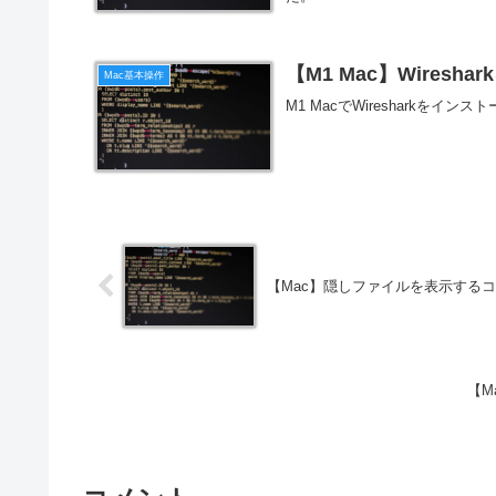
【M1 Mac】Wires
Mac基本操作
M1 MacでWiresharkを
【Mac】隠しファイルを表示する
【M