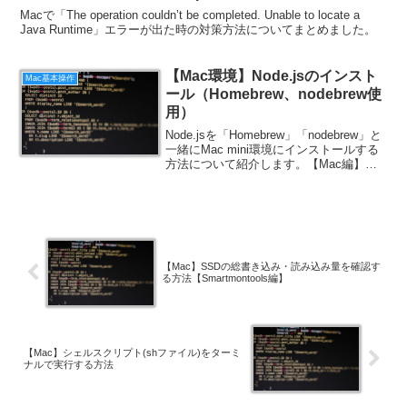
Java Runtime」エラーの対策
Macで「The operation couldn’t be completed. Unable to locate a
Java Runtime」エラーが出た時の対策方法についてまとめました。
【Mac環境】Node.jsのインスト
Mac基本操作
ール（Homebrew、nodebrew使
用）
Node.jsを「Homebrew」「nodebrew」と
一緒にMac mini環境にインストールする
方法について紹介します。【Mac編】
Node.jsのインストールNode.jsと定番の
管理ツール「Homebrew」「nodebrew」
の...
【Mac】SSDの総書き込み・読み込み量を確認す
る方法【Smartmontools編】
【Mac】シェルスクリプト(shファイル)をターミ
ナルで実行する方法