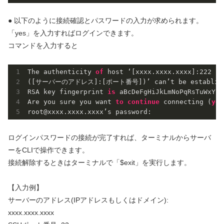
● 以下のように接続確認とパスワードの入力が求められます。
「yes」を入力すればログインできます。
コマンドを入力すると
The authenticity 
of
 host ‘[xxxx.xxxx.xxxx]:
222
([サーバーのアドレス]:[ポート番号])’ can’t be establish
RSA key fingerprint 
is
 aBcDeFgHiJkLmNoPqRsTuWxYz.

Are you sure you want 
to
continue
 connecting (
yes
root@xxxx.xxxx.xxxx’s password:
ログインパスワードの接続が完了すれば、ターミナルからサーバ
ーをCLIで操作できます。
接続解除するときはターミナルで「$exit」を実行します。
【入力例】
サーバーのアドレス(IPアドレスもしくはドメイン):
xxxx.xxxx.xxxx