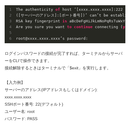
The authenticity 
of
 host ‘[xxxx.xxxx.xxxx]:
222
([サーバーのアドレス]:[ポート番号])’ can’t be establish
RSA key fingerprint 
is
 aBcDeFgHiJkLmNoPqRsTuWxYz.

Are you sure you want 
to
continue
 connecting (
yes
root@xxxx.xxxx.xxxx’s password:
ログインパスワードの接続が完了すれば、ターミナルからサーバ
ーをCLIで操作できます。
接続解除するときはターミナルで「$exit」を実行します。
【入力例】
サーバーのアドレス(IPアドレスもしくはドメイン):
xxxx.xxxx.xxxx
SSHポート番号: 22(デフォルト)
ユーザー名: root
パスワード: PASS