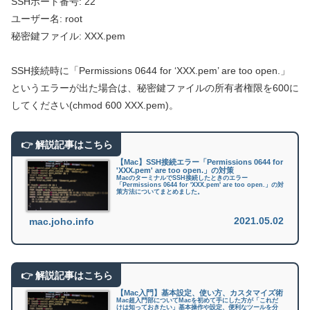
SSHポート番号: 22
ユーザー名: root
秘密鍵ファイル: XXX.pem
SSH接続時に「Permissions 0644 for ‘XXX.pem’ are too open.」
というエラーが出た場合は、秘密鍵ファイルの所有者権限を600に
してください(chmod 600 XXX.pem)。
【Mac】SSH接続エラー「Permissions 0644 for
'XXX.pem' are too open.」の対策
MacのターミナルでSSH接続したときのエラー
「Permissions 0644 for 'XXX.pem' are too open.」の対
策方法についてまとめました。
2021.05.02
mac.joho.info
【Mac入門】基本設定、使い方、カスタマイズ術
Mac超入門部についてMacを初めて手にした方が「これだ
けは知っておきたい」基本操作や設定、便利なツールを分